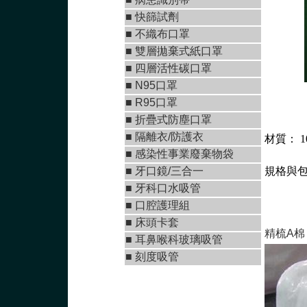
■
快篩試劑
■
不織布口罩
■
雙層拋棄式紙口罩
■ 四層活性碳口罩
■ N95口罩
■
R95口罩
■
折疊式防塵口罩
■ 隔離衣/防護衣
材質： 1
■ 感染性事業廢棄物袋
■
牙口鏡/三合一
規格與包裝
■
牙科口水吸管
■ 口腔護理組
■ 床頭卡套
精梳A棉
■ 耳鼻喉科玻璃吸管
■ 刻度吸管