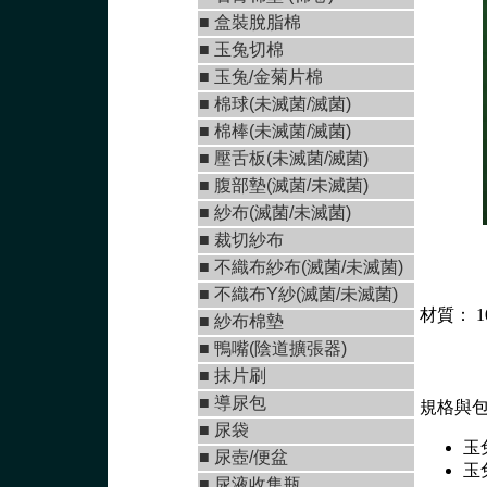
■
盒裝脫脂棉
■
玉兔切棉
■ 玉兔/金菊片棉
■
棉球(未滅菌/滅菌)
■
棉棒(未滅菌/滅菌)
■
壓舌板(未滅菌/滅菌)
■
腹部墊(滅菌/未滅菌
)
■
紗布(滅菌/未滅菌)
■
裁切紗布
■
不織布紗布(滅菌/未滅菌
)
■
不織布Y紗(滅菌/未滅菌
)
材質： 1
■ 紗布棉墊
■
鴨嘴(陰道擴張器)
■
抹片刷
■
導尿包
規格與
■
尿袋
玉兔
■
尿壺/便盆
玉兔
■
尿液收集瓶