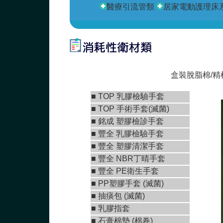
醫療引流管類
居家電動護理床
若
盒裝脫脂棉/精
■
TOP 乳膠檢驗手套
■
TOP 手術手套(滅菌)
■
銘成 塑膠檢診手套
■ 豐全 乳膠檢驗手套
■
豐全 塑膠清潔手套
■
豐全 NBR丁晴手套
■
豐全 PE衛生手套
■ PP塑膠手套 (滅菌)
■ 抽痰包 (滅菌)
■ 乳膠指套
■
石膏棉墊 (棉卷)