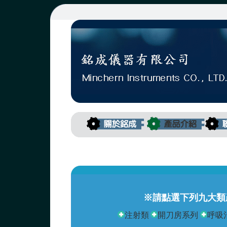
※請點選下列九大類
注射類
開刀房系列
呼吸