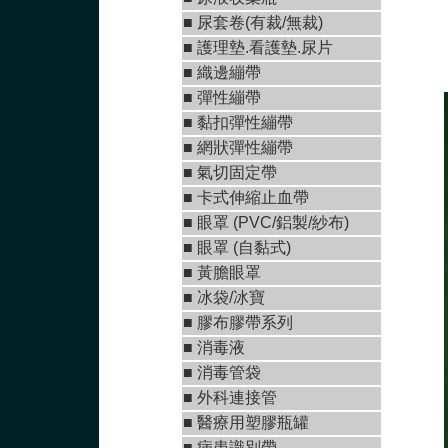
■ 尿套卷(有裁/無裁)
■ 護理墊.看護墊.尿片
■
織邊繃帶
■
彈性繃帶
■
黏扣彈性繃帶
■
網狀彈性繃帶
■ 氣切固定帶
■
卡式伸縮止血帶
■
眼罩 (PVC/鋁製/紗布)
■
眼罩 (自黏式)
■ 黃膽眼罩
■ 冰袋/冰寶
■
膠布膠帶系列
■
消毒液
■
消毒管袋
■
外科連接管
■
醫療用塑膠瓶罐
■ 病患識別帶