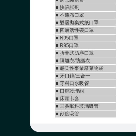
■
快篩試劑
■
不織布口罩
■
雙層拋棄式紙口罩
■ 四層活性碳口罩
■ N95口罩
■
R95口罩
■
折疊式防塵口罩
■ 隔離衣/防護衣
■ 感染性事業廢棄物袋
■
牙口鏡/三合一
■
牙科口水吸管
■ 口腔護理組
■ 床頭卡套
■ 耳鼻喉科玻璃吸管
■ 刻度吸管