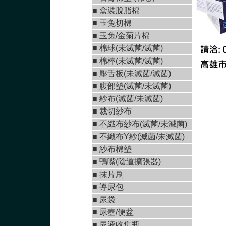
■
盒裝脫脂棉
■
玉兔切棉
■ 玉兔/金菊片棉
■
棉球(未滅菌/滅菌)
■
棉棒(未滅菌/滅菌)
■
壓舌板(未滅菌/滅菌)
■
腹部墊(滅菌/未滅菌
)
■
紗布(滅菌/未滅菌)
■
裁切紗布
■
不織布紗布(滅菌/未滅菌
)
■
不織布Y紗(滅菌/未滅菌
)
■ 紗布棉墊
■
鴨嘴(陰道擴張器)
■
抹片刷
■
導尿包
■
尿袋
■
尿壺/便盆
■
尿液收集瓶