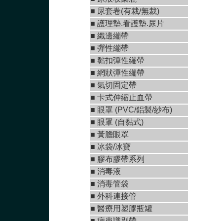
■ 尿套卷(有裁/無裁)
■ 護理墊.看護墊.尿片
■
織邊繃帶
■
彈性繃帶
■
黏扣彈性繃帶
■
網狀彈性繃帶
■ 氣切固定帶
■
卡式伸縮止血帶
■
眼罩 (PVC/鋁製/紗布)
■
眼罩 (自黏式)
■ 黃膽眼罩
■ 冰袋/冰寶
■
膠布膠帶系列
■
消毒液
■
消毒管袋
■
外科連接管
■
醫療用塑膠瓶罐
■ 病患識別帶