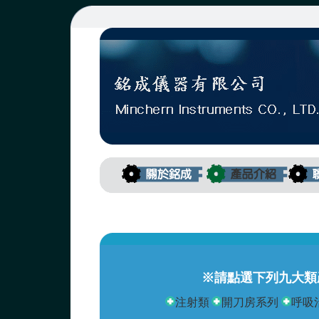
※請點選下列九大類
注射類
開刀房系列
呼吸