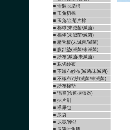
■
盒裝脫脂棉
■
玉兔切棉
■ 玉兔/金菊片棉
■
棉球(未滅菌/滅菌)
■
棉棒(未滅菌/滅菌)
■
壓舌板(未滅菌/滅菌)
■
腹部墊(滅菌/未滅菌
)
■
紗布(滅菌/未滅菌)
■
裁切紗布
■
不織布紗布(滅菌/未滅菌
)
■
不織布Y紗(滅菌/未滅菌
)
■ 紗布棉墊
■
鴨嘴(陰道擴張器)
■
抹片刷
■
導尿包
■
尿袋
■
尿壺/便盆
■
尿液收集瓶