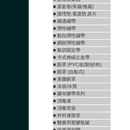
■ 尿套卷(有裁/無裁)
■ 護理墊.看護墊.尿片
■
織邊繃帶
■
彈性繃帶
■
黏扣彈性繃帶
■
網狀彈性繃帶
■ 氣切固定帶
■
卡式伸縮止血帶
■
眼罩 (PVC/鋁製/紗布)
■
眼罩 (自黏式)
■ 黃膽眼罩
■ 冰袋/冰寶
■
膠布膠帶系列
■
消毒液
■
消毒管袋
■
外科連接管
■
醫療用塑膠瓶罐
■ 病患識別帶