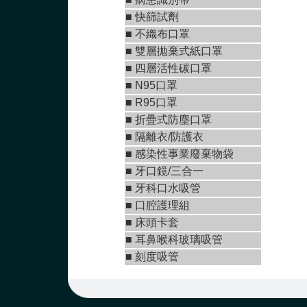
■
快篩試劑
■
不織布口罩
■
雙層拋棄式紙口罩
■ 四層活性碳口罩
■ N95口罩
■
R95口罩
■
折疊式防塵口罩
■ 隔離衣/防護衣
■ 感染性事業廢棄物袋
■
牙口鏡/三合一
■
牙科口水吸管
■ 口腔護理組
■ 床頭卡套
■ 耳鼻喉科玻璃吸管
■ 刻度吸管