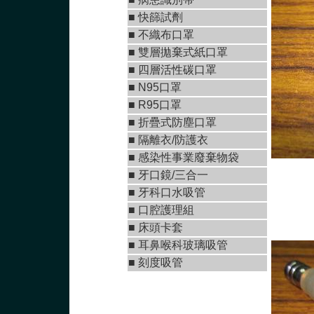
■
快篩試劑
■
不織布口罩
■
雙層拋棄式紙口罩
■ 四層活性碳口罩
■ N95口罩
■
R95口罩
■
折疊式防塵口罩
■ 隔離衣/防護衣
■ 感染性事業廢棄物袋
■
牙口鏡/三合一
■
牙科口水吸管
■ 口腔護理組
■ 床頭卡套
■ 耳鼻喉科玻璃吸管
■ 刻度吸管