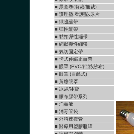
■ 尿套卷(有裁/無裁)
■ 護理墊.看護墊.尿片
■
織邊繃帶
■
彈性繃帶
■
黏扣彈性繃帶
■
網狀彈性繃帶
■ 氣切固定帶
■
卡式伸縮止血帶
■
眼罩 (PVC/鋁製/紗布)
■
眼罩 (自黏式)
■ 黃膽眼罩
■ 冰袋/冰寶
■
膠布膠帶系列
■
消毒液
■
消毒管袋
■
外科連接管
■
醫療用塑膠瓶罐
■ 病患識別帶