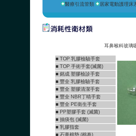
醫療引流管類
居家電動護理床
若
耳鼻喉科玻璃
■
TOP 乳膠檢驗手套
■
TOP 手術手套(滅菌)
■
銘成 塑膠檢診手套
■ 豐全 乳膠檢驗手套
■
豐全 塑膠清潔手套
■
豐全 NBR丁晴手套
■
豐全 PE衛生手套
■ PP塑膠手套 (滅菌)
■ 抽痰包 (滅菌)
■ 乳膠指套
■
石膏棉墊 (棉卷)