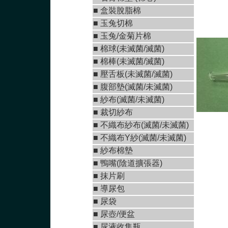
■
盒裝脫脂棉
■
玉兔切棉
■ 玉兔/金菊片棉
■
棉球(未滅菌/滅菌)
■
棉棒(未滅菌/滅菌)
■
壓舌板(未滅菌/滅菌)
■
腹部墊(滅菌/未滅菌
)
■
紗布(滅菌/未滅菌)
■
裁切紗布
■
不織布紗布(滅菌/未滅菌
)
■
不織布Y紗(滅菌/未滅菌
)
■ 紗布棉墊
■
鴨嘴(陰道擴張器)
■
抹片刷
■
導尿包
■
尿袋
■
尿壺/便盆
■
尿液收集瓶