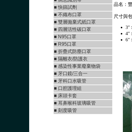
品名：豐
■
快篩試劑
■
不織布口罩
尺寸與
■
雙層拋棄式紙口罩
3"
■ 四層活性碳口罩
4"
■ N95口罩
6"
■
R95口罩
■
折疊式防塵口罩
■ 隔離衣/防護衣
■ 感染性事業廢棄物袋
■
牙口鏡/三合一
■
牙科口水吸管
■ 口腔護理組
■ 床頭卡套
■ 耳鼻喉科玻璃吸管
■ 刻度吸管