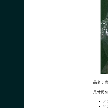
品名：豐
尺寸與
3"
4"