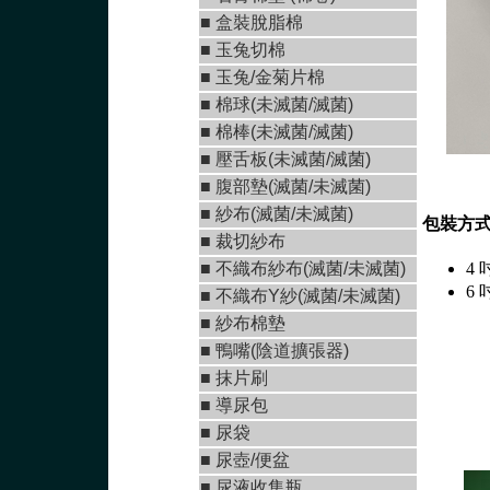
■
盒裝脫脂棉
■
玉兔切棉
■ 玉兔/金菊片棉
■
棉球(未滅菌/滅菌)
■
棉棒(未滅菌/滅菌)
■
壓舌板(未滅菌/滅菌)
■
腹部墊(滅菌/未滅菌
)
■
紗布(滅菌/未滅菌)
包裝方
■
裁切紗布
■
不織布紗布(滅菌/未滅菌
)
4 
6 
■
不織布Y紗(滅菌/未滅菌
)
■ 紗布棉墊
■
鴨嘴(陰道擴張器)
■
抹片刷
■
導尿包
■
尿袋
■
尿壺/便盆
■
尿液收集瓶