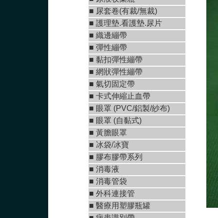
■ 尿套卷(有裁/無裁)
■ 護理墊.看護墊.尿片
■
織邊繃帶
■
彈性繃帶
■
黏扣彈性繃帶
■
網狀彈性繃帶
■ 氣切固定帶
■
卡式伸縮止血帶
■
眼罩 (PVC/鋁製/紗布)
■
眼罩 (自黏式)
■ 黃膽眼罩
■ 冰袋/冰寶
■
膠布膠帶系列
■
消毒液
■
消毒管袋
■
外科連接管
■
醫療用塑膠瓶罐
■ 病患識別帶