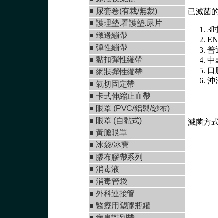
■ 尿套卷(有裁/無裁)
已滅菌
■ 護理墊.看護墊.尿片
3吋
■
織邊繃帶
EN
■
彈性繃帶
普
■
黏扣彈性繃帶
中
口
■
網狀彈性繃帶
沖
■ 氣切固定帶
■
卡式伸縮止血帶
■
眼罩 (PVC/鋁製/紗布)
■
眼罩 (自黏式)
滅菌方式：
■ 黃膽眼罩
■ 冰袋/冰寶
■
膠布膠帶系列
■
消毒液
■
消毒管袋
■
外科連接管
■
醫療用塑膠瓶罐
■ 病患識別帶