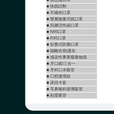
■
快篩試劑
■
不織布口罩
■
雙層拋棄式紙口罩
■ 四層活性碳口罩
■ N95口罩
■
R95口罩
■
折疊式防塵口罩
■ 隔離衣/防護衣
■ 感染性事業廢棄物袋
■
牙口鏡/三合一
■
牙科口水吸管
■ 口腔護理組
■ 床頭卡套
■ 耳鼻喉科玻璃吸管
■ 刻度吸管