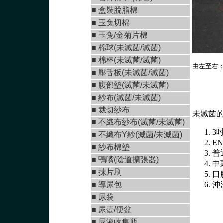
■
盒裝脫脂棉
■
玉兔切棉
■ 玉兔/金菊片棉
■
棉球(未滅菌/滅菌)
■
棉棒(未滅菌/滅菌)
由左至右
■
壓舌板(未滅菌/滅菌)
■
腹部墊(滅菌/未滅菌
)
■
紗布(滅菌/未滅菌)
■
裁切紗布
未滅菌
■
不織布紗布(滅菌/未滅菌
)
3吋
■
不織布Y紗(滅菌/未滅菌
)
E
■ 紗布棉墊
普通
■
鴨嘴(陰道擴張器)
中頭
■
抹片刷
口腔
■
導尿包
沖
■
尿袋
■
尿壺/便盆
■
尿液收集瓶