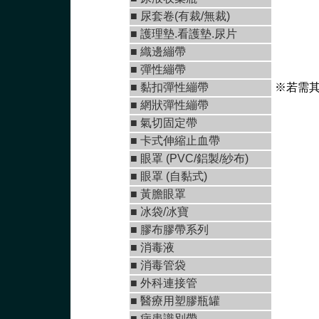
■ 尿套卷(有裁/無裁)
■ 護理墊.看護墊.尿片
■
織邊繃帶
■
彈性繃帶
■
黏扣彈性繃帶
※若需其
■
網狀彈性繃帶
■ 氣切固定帶
■
卡式伸縮止血帶
■
眼罩 (PVC/鋁製/紗布)
■
眼罩 (自黏式)
■ 黃膽眼罩
■ 冰袋/冰寶
■
膠布膠帶系列
■
消毒液
■
消毒管袋
■
外科連接管
■
醫療用塑膠瓶罐
■ 病患識別帶