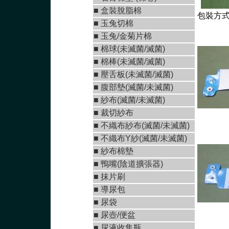
■
盒裝脫脂棉
包裝方式
■
玉兔切棉
■ 玉兔/金菊片棉
■
棉球(未滅菌/滅菌)
■
棉棒(未滅菌/滅菌)
■
壓舌板(未滅菌/滅菌)
■
腹部墊(滅菌/未滅菌
)
■
紗布(滅菌/未滅菌)
■
裁切紗布
■
不織布紗布(滅菌/未滅菌
)
■
不織布Y紗(滅菌/未滅菌
)
■ 紗布棉墊
■
鴨嘴(陰道擴張器)
■
抹片刷
■
導尿包
■
尿袋
■
尿壺/便盆
■
尿液收集瓶