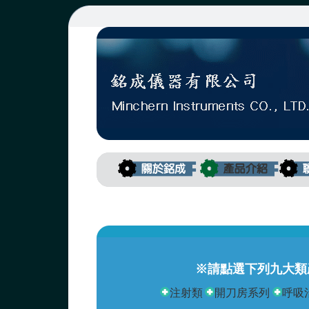
※請點選下列九大類
注射類
開刀房系列
呼吸