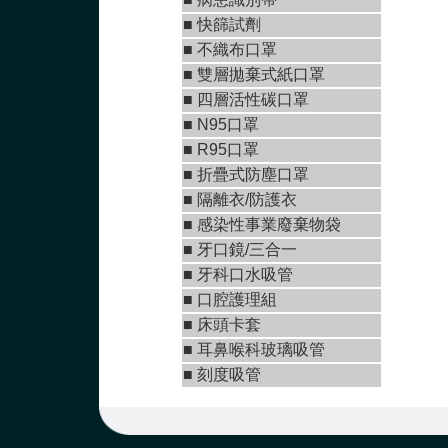
■
快篩試劑
■
不織布口罩
■
雙層拋棄式紙口罩
■ 四層活性碳口罩
■ N95口罩
■
R95口罩
■
折疊式防塵口罩
■ 隔離衣/防護衣
■ 感染性事業廢棄物袋
■
牙口鏡/三合一
■
牙科口水吸管
■ 口腔護理組
■ 床頭卡套
■ 耳鼻喉科玻璃吸管
■ 刻度吸管