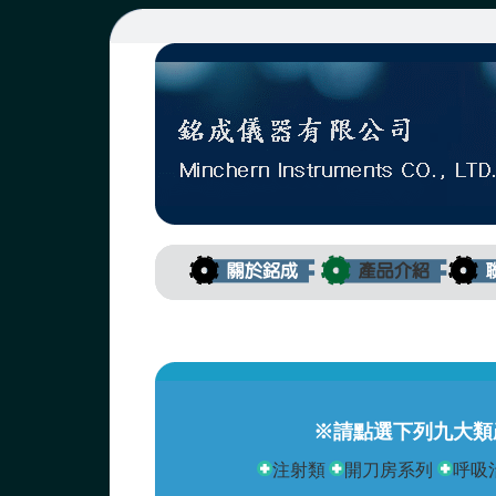
※請點選下列九大類
注射類
開刀房系列
呼吸