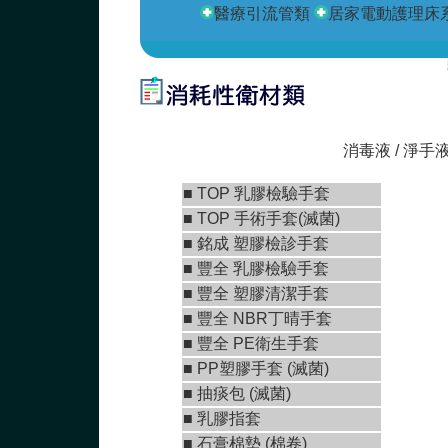
醫療引流管類
居家電動護理床
若對
消毒液 / 淨手
■
TOP 乳膠檢驗手套
■
TOP 手術手套(滅菌)
■
銘成 塑膠檢診手套
■ 豐全 乳膠檢驗手套
■
豐全 塑膠清潔手套
■
豐全 NBR丁晴手套
■
豐全 PE衛生手套
■ PP塑膠手套 (滅菌)
■ 抽痰包 (滅菌)
■ 乳膠指套
■
石膏棉墊 (棉卷)