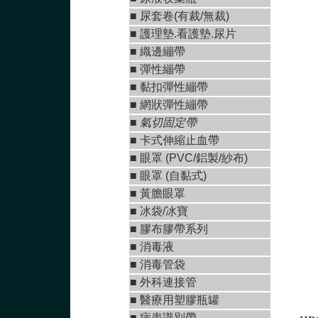
■ 尿套卷(有裁/無裁)
■ 護理墊.看護墊.尿片
■
織邊繃帶
■
彈性繃帶
■
黏扣彈性繃帶
■
網狀彈性繃帶
■ 氣切固定帶
■
卡式伸縮止血帶
■
眼罩 (PVC/鋁製/紗布)
■
眼罩 (自黏式)
■ 黃膽眼罩
■ 冰袋/冰寶
■
膠布膠帶系列
■
消毒液
■
消毒管袋
■
外科連接管
■
醫療用塑膠瓶罐
■ 病患識別帶