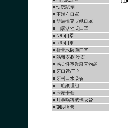
HB
■
快篩試劑
■
不織布口罩
■
雙層拋棄式紙口罩
■ 四層活性碳口罩
■ N95口罩
■
R95口罩
■
折疊式防塵口罩
■ 隔離衣/防護衣
■ 感染性事業廢棄物袋
■
牙口鏡/三合一
■
牙科口水吸管
■ 口腔護理組
■ 床頭卡套
■ 耳鼻喉科玻璃吸管
■ 刻度吸管