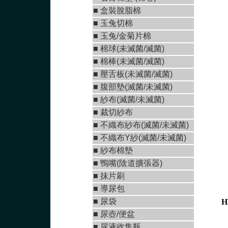
■
盒裝脫脂棉
■
玉兔切棉
■ 玉兔/金菊片棉
■
棉球(未滅菌/滅菌)
■
棉棒(未滅菌/滅菌)
■
壓舌板(未滅菌/滅菌)
■
腹部墊(滅菌/未滅菌
)
■
紗布(滅菌/未滅菌)
■
裁切紗布
■
不織布紗布(滅菌/未滅菌
)
■
不織布Y紗(滅菌/未滅菌
)
■ 紗布棉墊
■
鴨嘴(陰道擴張器)
■
抹片刷
■
導尿包
■
尿袋
H
■
尿壺/便盆
■
尿液收集瓶