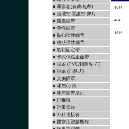
■ 尿套卷(有裁/無裁)
4644
■ 護理墊.看護墊.尿片
4645
■
織邊繃帶
■
彈性繃帶
4646
■
黏扣彈性繃帶
■
網狀彈性繃帶
■ 氣切固定帶
■
卡式伸縮止血帶
■
眼罩 (PVC/鋁製/紗布)
■
眼罩 (自黏式)
■ 黃膽眼罩
■ 冰袋/冰寶
■
膠布膠帶系列
■
消毒液
■
消毒管袋
■
外科連接管
■
醫療用塑膠瓶罐
■ 病患識別帶