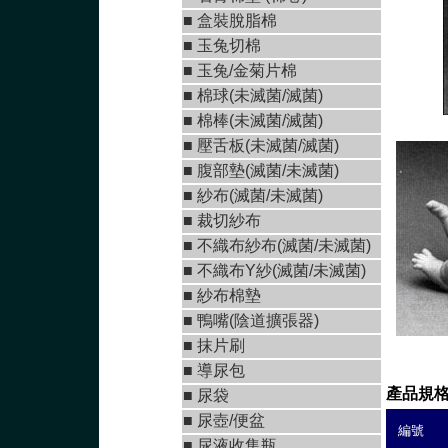
■
盒裝脫脂棉
■
玉兔切棉
■ 玉兔/金菊片棉
■
棉球(未滅菌/滅菌)
■
棉棒(未滅菌/滅菌)
■
壓舌板(未滅菌/滅菌)
■
腹部墊(滅菌/未滅菌
)
■
紗布(滅菌/未滅菌)
■
裁切紗布
■
不織布紗布(滅菌/未滅菌
)
■
不織布Y紗(滅菌/未滅菌
)
■ 紗布棉墊
■
鴨嘴(陰道擴張器)
■
抹片刷
■
導尿包
產品規
■
尿袋
■
尿壺/便盆
編號
■
尿液收集瓶