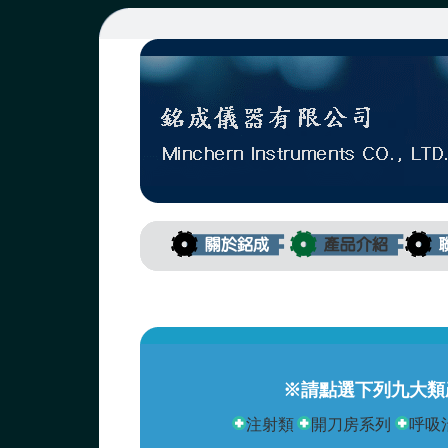
※請點選下列九大類
注射類
開刀房系列
呼吸