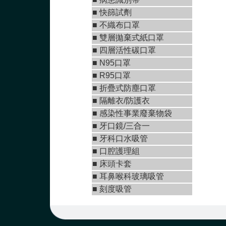
■
快篩試劑
■
不織布口罩
■
雙層拋棄式紙口罩
■ 四層活性碳口罩
■ N95口罩
■
R95口罩
■
折疊式防塵口罩
■ 隔離衣/防護衣
■ 感染性事業廢棄物袋
■
牙口鏡/三合一
■
牙科口水吸管
■ 口腔護理組
■ 床頭卡套
■ 耳鼻喉科玻璃吸管
■ 刻度吸管