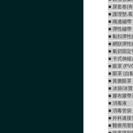
■ 尿套卷(有
■ 護理墊.
■
織邊繃帶
■
彈性繃帶
■
黏扣彈性
■
網狀彈性
■ 氣切固定
■
卡式伸縮
■
眼罩 (PV
■
眼罩 (自
■ 黃膽眼罩
■ 冰袋/冰寶
■
膠布膠帶
■
消毒液
■
消毒管袋
■
外科連接
■
醫療用塑
■ 病患識別