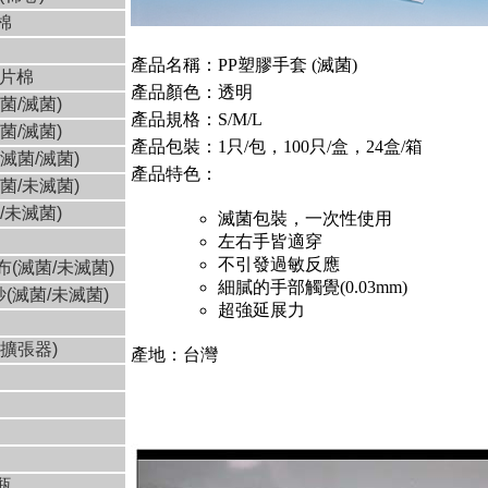
棉
產品名稱：PP塑膠手套 (滅菌)
菊片棉
產品顏色：透明
菌/滅菌)
產品規格：S/M/L
菌/滅菌)
產品包裝：1只/包，100只/盒，24盒/箱
滅菌/滅菌)
產品特色：
菌/未滅菌
)
/未滅菌)
滅菌包裝，一次性使用
左右手皆適穿
不引發過敏反應
布(滅菌/未滅菌
)
細膩的手部觸覺(0.03mm)
(滅菌/未滅菌
)
超強延展力
擴張器)
產地：台灣
瓶