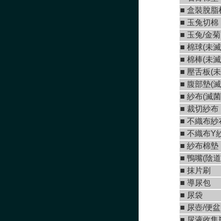
■
盒裝脫脂
■
玉兔切棉
■ 玉兔/金
■
棉球(未滅
■
棉棒(未滅
■
壓舌板(未
■
腹部墊(滅
■
紗布(滅菌
■
裁切紗布
■
不織布紗
■
不織布Y紗
■ 紗布棉墊
■
鴨嘴(陰道
■
抹片刷
■
導尿包
■
尿袋
■
尿壺/便盆
■
尿液收集