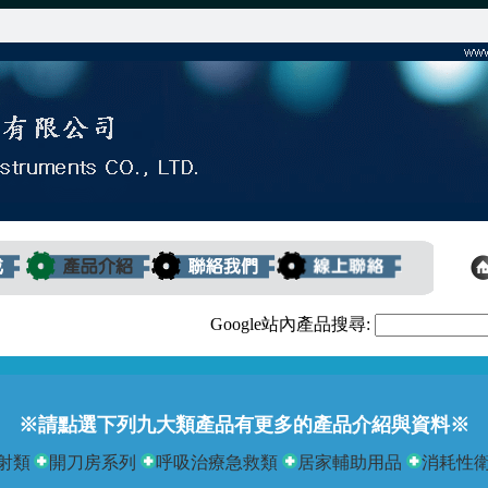
Google站內產品搜尋:
※請點選下列九大類產品有更多的產品介紹與資料※
射類
開刀房系列
呼吸治療急救類
居家輔助用品
消耗性