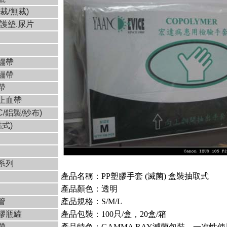
裁/無裁)
看護墊.尿片
繃帶
繃帶
帶
止血帶
C/鋁製/紗布)
黏式)
系列
產品名稱：PP塑膠手套 (滅菌) 盒裝抽取式
產品顏色：透明
管
產品規格：S/M/L
膠瓶罐
產品包裝：100只/盒，20盒/箱
帶
產品特色：GAMMA RAY滅菌包裝，一次性使