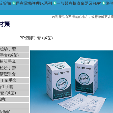
流管類
居家電動護理床系列
一般醫療檢查儀器及耗材
復
若對產品有不清楚的地方，或想瞭解更多產品資
PP塑膠手套 (滅菌)
膠檢驗手套
術手套(滅菌)
膠檢診手套
膠檢驗手套
膠清潔手套
R丁晴手套
衛生手套
套 (滅菌)
滅菌)
(棉卷)