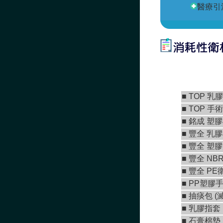
醫療引
■
TOP 乳
■
TOP 手
■
銘成 塑
■ 豐全 乳
■
豐全 塑
■
豐全 NB
■
豐全 PE
■ PP塑膠手
■ 抽痰包 (
■ 乳膠指套
■
石膏棉墊 