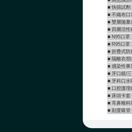
■
快篩試劑
■
不織布口
■
雙層拋棄
■ 四層活
■ N95口罩
■
R95口罩
■
折疊式防
■ 隔離衣/
■ 感染性
■
牙口鏡/
■
牙科口水
■ 口腔護理
■ 床頭卡套
■ 耳鼻喉
■ 刻度吸管