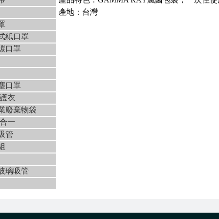
產地：台灣
罩
式紙口罩
性碳口罩
塵口罩
防護衣
事業廢棄物袋
三合一
吸管
組
科玻璃吸管