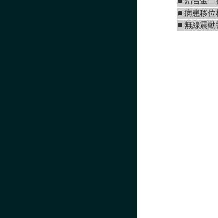
■
鋁合金二
■
病患移位板
■
無線震動