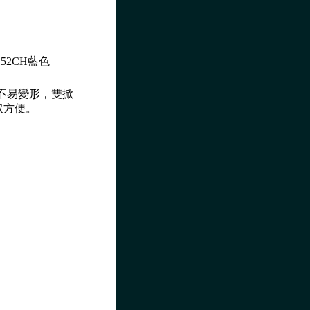
152CH藍色
不易變形，雙掀
取方便。