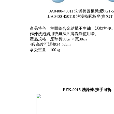
JA0400-45011 洗澡椅圓板凳(藍)GT-5
JJA0400-450110 洗澡椅圓板凳(白)GT-
產品特色：主體鋁合金結構不生鏽，活動方便
作沖洗泡湯用或無法久蹲洗澡使用者。
產品規格：座墊長50㎝ × 寬30㎝
4段高度可調整34-52cm
承受重量：100㎏
FZK-0015 洗澡椅-扶手可拆