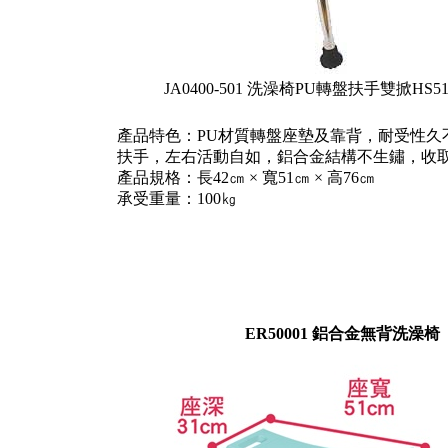
JA0400-501 洗澡椅PU轉盤扶手雙掀HS5
產品特色：PU材質轉盤座墊及靠背，耐受性久
扶手，左右活動自如，鋁合金結構不生鏽，收
產品規格：長42㎝ × 寬51㎝ × 高76㎝
承受重量：100㎏
ER50001 鋁合金無背洗澡椅