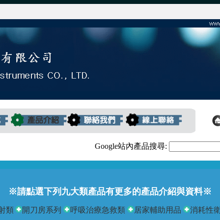
Google站內產品搜尋:
※請點選下列九大類產品有更多的產品介紹與資料※
射類
開刀房系列
呼吸治療急救類
居家輔助用品
消耗性