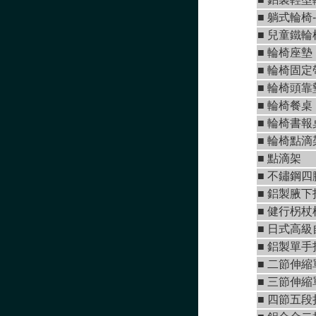
■
躺式輪椅-
■
兒童鐵輪
■
輪椅座墊
■
輪椅固定
■
輪椅頭靠
■
輪椅餐桌
■
輪椅書報
■
輪椅點滴
■
點滴架
■ 不鏽鋼四
■
鋁製腋下
■
健行柺杖
■
日式高級
■
鋁製單手
■
二節伸縮
■
三節伸縮
■
四節五段