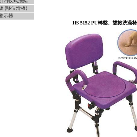
折四收式擔架
 (移位滑板)
警示器
HS 5152 PU轉盤、雙掀洗澡椅