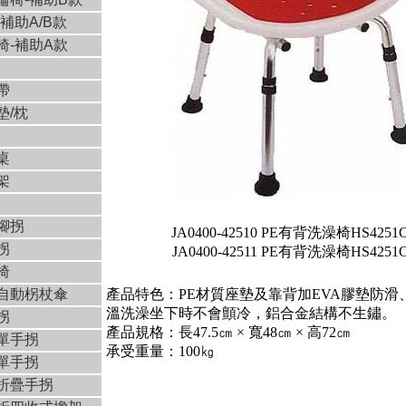
補助A/B款
椅-補助A款
帶
墊/枕
桌
架
腳拐
JA0400-42510 PE有背洗澡椅HS425
拐
JA0400-42511 PE有背洗澡椅HS425
椅
自動柺杖傘
產品特色：PE材質座墊及靠背加EVA膠墊防滑
溫洗澡坐下時不會顫冷，鋁合金結構不生鏽。
拐
產品規格：長47.5㎝ × 寬48㎝ × 高72㎝
單手拐
承受重量：100㎏
單手拐
折疊手拐