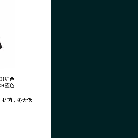
1CH紅色
1CH藍色
、抗菌，冬天低