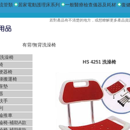
流管類
居家電動護理床系列
一般醫療檢查儀器及耗材
復
若對產品有不清楚的地方，或想瞭解更多產品資訊，請直接
有背/無背洗澡椅
背洗澡椅
HS 4251 洗澡椅
椅
便器椅
梯搬運椅
座墊
器
扶手
列
輪推車
輪椅-補助A款
輪椅-補助B款