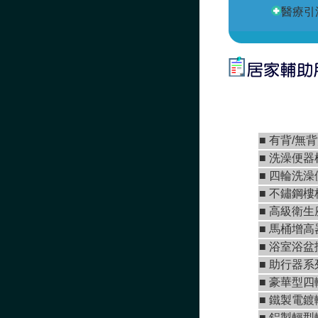
醫療引
■
有背/無
■
洗澡便器
■
四輪洗澡
■
不鏽鋼樓
■
高級衛生
■
馬桶增高
■
浴室浴盆
■
助行器系
■
豪華型四
■ 鐵製電鍍
■ 鋁製輕型