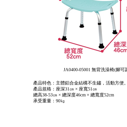
JA0400-05001 無背洗澡椅(腳可
產品特色：主體鋁合金結構不生鏽，活動方便
產品規格：座深31㎝ × 座寬51㎝
總高38-53㎝ × 總深度46cm × 總寬度52cm
承受重量：90㎏