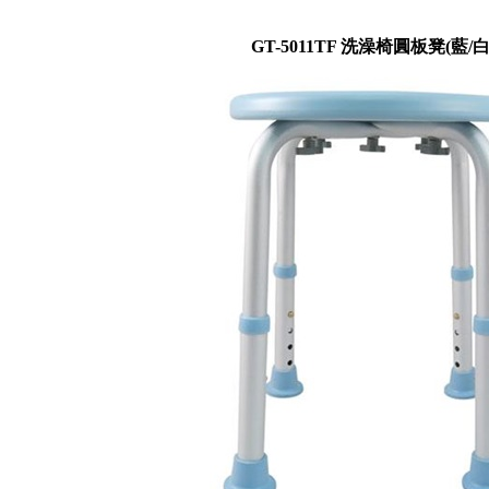
GT-5011TF 洗澡椅圓板凳(藍/白