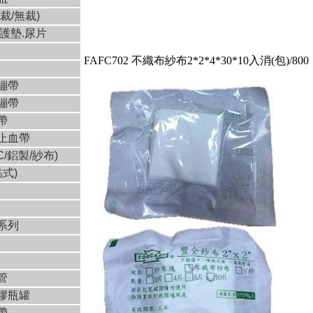
裁/無裁)
看護墊.尿片
FAFC702 不織布紗布2*2*4*30*10入消(包)/800
繃帶
繃帶
帶
止血帶
C/鋁製/紗布)
黏式)
系列
管
膠瓶罐
帶