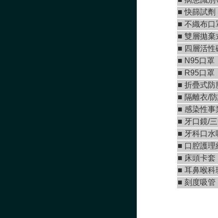
■
快篩試劑
■
不織布口
■
雙層拋棄
■ 四層活
■ N95口罩
■
R95口罩
■
折疊式防
■ 隔離衣/
■ 感染性
■
牙口鏡/
■
牙科口水
■ 口腔護理
■ 床頭卡套
■ 耳鼻喉
■ 刻度吸管