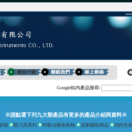
Google站內產品搜尋:
※請點選下列九大類產品有更多的產品介紹與資料※
射類
開刀房系列
呼吸治療急救類
居家輔助用品
消耗性