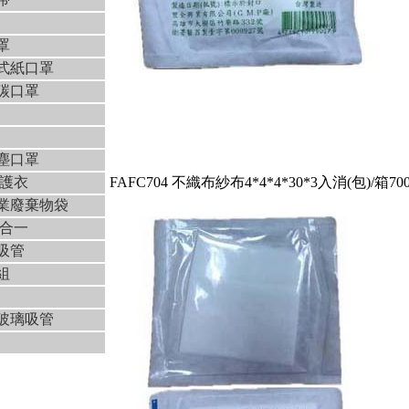
罩
式紙口罩
性碳口罩
塵口罩
防護衣
FAFC704 不織布紗布4*4*4*30*3入消(包)/箱70
事業廢棄物袋
三合一
吸管
組
科玻璃吸管