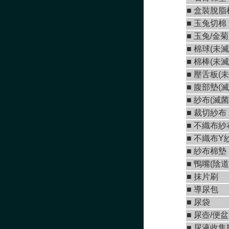
■
盒裝脫脂
■
玉兔切棉
■ 玉兔/金
■
棉球(未滅
■
棉棒(未滅
■
壓舌板(未
■
腹部墊(滅
■
紗布(滅菌
■
裁切紗布
■
不織布紗
■
不織布Y紗
■ 紗布棉墊
■
鴨嘴(陰道
■
抹片刷
■
導尿包
■
尿袋
■
尿壺/便盆
■
尿液收集