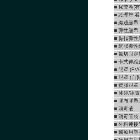
■ 尿套卷(有
■ 護理墊.
■
織邊繃帶
■
彈性繃帶
■
黏扣彈性
■
網狀彈性
■ 氣切固定
■
卡式伸縮
■
眼罩 (PV
■
眼罩 (自
■ 黃膽眼罩
■ 冰袋/冰寶
■
膠布膠帶
■
消毒液
■
消毒管袋
■
外科連接
■
醫療用塑
■ 病患識別