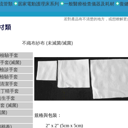
流管類
居家電動護理床系列
一般醫療檢查儀器及耗材
復
若對產品有不清楚的地方，或想瞭解更多產
不織布紗布 (未滅菌/滅菌)
膠檢驗手套
術手套(滅菌)
膠檢診手套
膠檢驗手套
膠清潔手套
R丁晴手套
衛生手套
套 (滅菌)
滅菌)
規格與包裝：
2" x 2" (5cm x 5cm)
(棉卷)