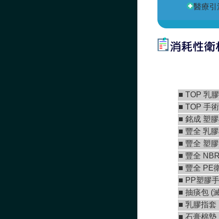
醫療引
■
TOP 乳
■
TOP 手
■
銘成 塑
■ 豐全 乳
■
豐全 塑
■
豐全 NB
■
豐全 PE
■ PP塑膠手
■ 抽痰包 (
■ 乳膠指套
■
石膏棉墊 