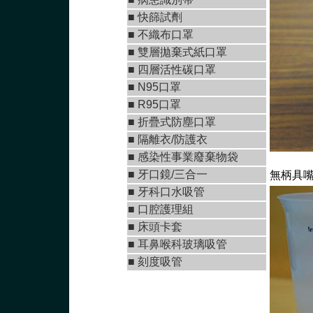
■
快篩試劑
■
不織布口罩
■
雙層拋棄式紙口罩
■ 四層活性碳口罩
■ N95口罩
■
R95口罩
■
折疊式防塵口罩
■ 隔離衣/防護衣
■ 感染性事業廢棄物袋
■
牙口鏡/三合一
無柄具嘴燒
■
牙科口水吸管
■ 口腔護理組
■ 床頭卡套
■ 耳鼻喉科玻璃吸管
■ 刻度吸管