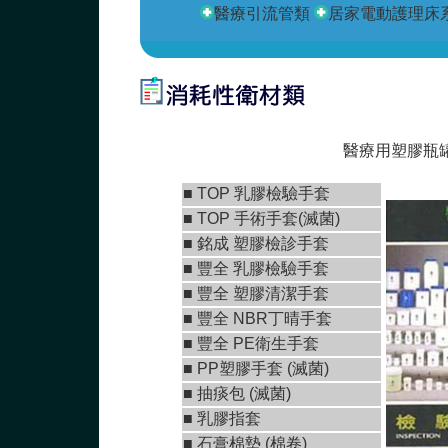
醫療引流管類
居家電動護理床
若
醫療用塑膠瓶罐
■
TOP 乳膠檢驗手套
■
TOP 手術手套(滅菌)
■
銘成 塑膠檢診手套
■ 豐全 乳膠檢驗手套
■
豐全 塑膠清潔手套
■
豐全 NBR丁晴手套
■
豐全 PE衛生手套
■ PP塑膠手套 (滅菌)
■ 抽痰包 (滅菌)
■ 乳膠指套
■
石膏棉墊 (棉卷)