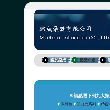
※請點選下列九大類
注射類
開刀房系列
呼吸