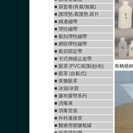
■ 尿套卷(有裁/無裁)
■ 護理墊.看護墊.尿片
■
織邊繃帶
■
彈性繃帶
■
黏扣彈性繃帶
■
網狀彈性繃帶
■ 氣切固定帶
■
卡式伸縮止血帶
■
眼罩 (PVC/鋁製/紗布)
有柄燒杯5
■
眼罩 (自黏式)
■ 黃膽眼罩
■ 冰袋/冰寶
■
膠布膠帶系列
■
消毒液
■
消毒管袋
■
外科連接管
■
醫療用塑膠瓶罐
■ 病患識別帶