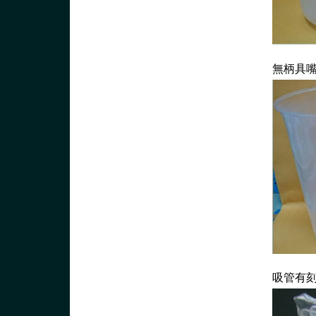
無柄具嘴燒
吸管有刻