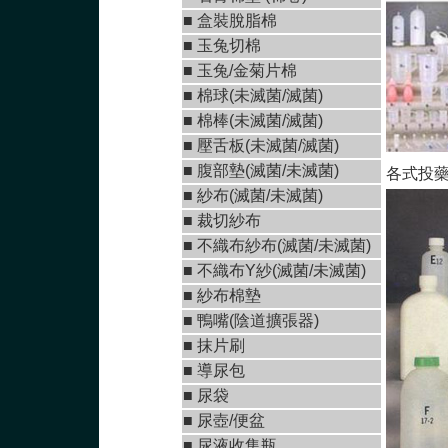
■
盒裝脫脂棉
■
玉兔切棉
■ 玉兔/金菊片棉
■
棉球(未滅菌/滅菌)
■
棉棒(未滅菌/滅菌)
■
壓舌板(未滅菌/滅菌)
■
腹部墊(滅菌/未滅菌
)
各式投藥
■
紗布(滅菌/未滅菌)
■
裁切紗布
■
不織布紗布(滅菌/未滅菌
)
■
不織布Y紗(滅菌/未滅菌
)
■ 紗布棉墊
■
鴨嘴(陰道擴張器)
■
抹片刷
■
導尿包
■
尿袋
■
尿壺/便盆
■
尿液收集瓶