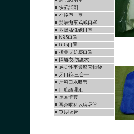
■
快篩試劑
■
不織布口罩
■
雙層拋棄式紙口罩
■ 四層活性碳口罩
■ N95口罩
■
R95口罩
■
折疊式防塵口罩
■ 隔離衣/防護衣
■ 感染性事業廢棄物袋
■
牙口鏡/三合一
■
牙科口水吸管
■ 口腔護理組
■ 床頭卡套
■ 耳鼻喉科玻璃吸管
■ 刻度吸管