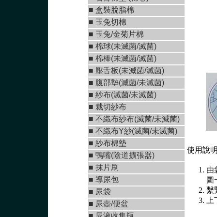
■
盒裝脫脂棉
■
玉兔切棉
■ 玉兔/金菊片棉
■
棉球(未滅菌/滅菌)
■
棉棒(未滅菌/滅菌)
■
壓舌板(未滅菌/滅菌)
■
腹部墊(滅菌/未滅菌
)
■
紗布(滅菌/未滅菌)
■
裁切紗布
■
不織布紗布(滅菌/未滅菌
)
■
不織布Y紗(滅菌/未滅菌
)
■ 紗布棉墊
使用說
■
鴨嘴(陰道擴張器)
■
抹片刷
由
■
導尿包
圖
繫
■
尿袋
上
■
尿壺/便盆
■
尿液收集瓶