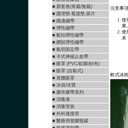
■ 尿套卷(有裁/無裁)
注意事
■ 護理墊.看護墊.尿片
使
■
織邊繃帶
果
■
彈性繃帶
使
■
黏扣彈性繃帶
末
■
網狀彈性繃帶
■ 氣切固定帶
■
卡式伸縮止血帶
■
眼罩 (PVC/鋁製/紗布)
■
眼罩 (自黏式)
軟式冰枕
■ 黃膽眼罩
■ 冰袋/冰寶
■
膠布膠帶系列
■
消毒液
■
消毒管袋
■
外科連接管
■
醫療用塑膠瓶罐
■ 病患識別帶