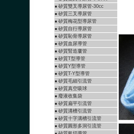
矽質雙叉導尿管-30cc
■
矽質三叉導尿管
■
矽質梅花型導尿管
■
矽質自行導尿管
■
矽質恥骨導尿管
■
矽質血尿導管
■
矽質腎造廔管
■
矽質T型導管
■
矽質Y型導管
■
矽質T-Y型導管
■
矽質毛細引流管
■
矽質真空吸球
■
廢液收集袋
■
矽質扁平引流管
■
矽質溝槽引流管
■
矽質十字溝槽引流管
■
矽質圓形多洞引流管
■
矽質氣切導管
■