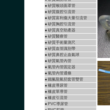
矽質喉頭面罩管
■
矽質腹腔引流管
■
矽質富利傷大量引流管
■
矽質胸腔引流管
■
矽質真空助產器
■
矽質醫療管
■
矽質手術量測尺
■
矽質血管識別帶
■
矽質鼻腔止血氣球
■
矽質氣管內管
■
氣管內管固定器
■
氣管內管通條
■
鐵氟龍氣切套管雙管
■
橡皮導尿管
■
橡皮單導管
■
橡皮引流管
■
PVC導尿管
■
PVC肛管