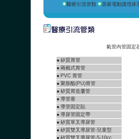
醫療引流管類
居家電動護理床
氣管內管固定
矽質胃管
■
兩截式胃管
■
PVC 胃管
■
聚胺酯(PU)胃管
■
矽質胃造廔管
■
導管塞
■
導管固定貼
■
導尿管固定帶
■
矽質單叉導尿管
■
矽質雙叉導尿管-兒童型
■
矽質雙叉導尿管-5-10cc
■