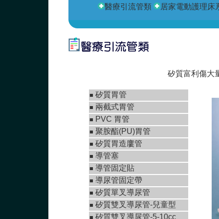
醫療引流管類
居家電動護理床
矽質富利傷大
矽質胃管
■
兩截式胃管
■
PVC 胃管
■
聚胺酯(PU)胃管
■
矽質胃造廔管
■
導管塞
■
導管固定貼
■
導尿管固定帶
■
矽質單叉導尿管
■
矽質雙叉導尿管-兒童型
■
矽質雙叉導尿管-5-10cc
■