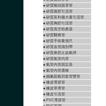
矽質喉頭面罩管
■
矽質腹腔引流管
■
矽質富利傷大量引流管
■
矽質胸腔引流管
■
矽質真空助產器
■
矽質醫療管
■
矽質手術量測尺
■
矽質血管識別帶
■
矽質鼻腔止血氣球
■
矽質氣管內管
■
氣管內管固定器
■
氣管內管通條
■
鐵氟龍氣切套管雙管
■
橡皮導尿管
■
橡皮單導管
■
橡皮引流管
■
PVC導尿管
■
PVC肛管