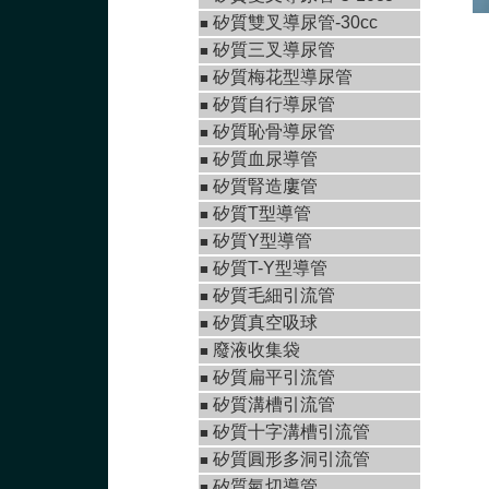
矽質雙叉導尿管-30cc
■
矽質三叉導尿管
■
矽質梅花型導尿管
■
矽質自行導尿管
■
矽質恥骨導尿管
■
矽質血尿導管
■
矽質腎造廔管
■
矽質T型導管
■
矽質Y型導管
■
矽質T-Y型導管
■
矽質毛細引流管
■
矽質真空吸球
■
廢液收集袋
■
矽質扁平引流管
■
矽質溝槽引流管
■
矽質十字溝槽引流管
■
矽質圓形多洞引流管
■
矽質氣切導管
■