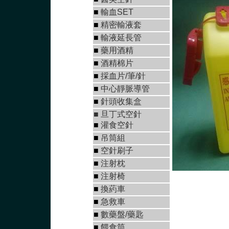
■
輸血SET
■
精密輸液套
■
輸液延長管
■
藥用酒精
■
酒精棉片
■
採血片/筆/針
■
中心靜脈導管
■
針頭收集盒
■
旦丁式空針
■
灌食空針
■
吊筒組
■
空針刷子
■
注射枕
■
注射椅
■
換葯車
■
急救車
■
數藥盤/藥匙
■
餵食筒