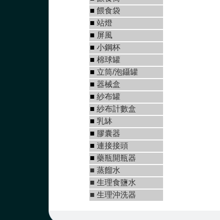
■
餵食袋
■
站燈
■
屏風
■
小鋼杯
■
棉球罐
■
立筒/泡鑷罐
■
器械盒
■
紗布罐
■
紗布計數盒
■
乳缽
■
膠囊器
■
連接接頭
■
藥瓶開瓶器
■
蒸餾水
■
生理食鹽水
■
生理沖洗器