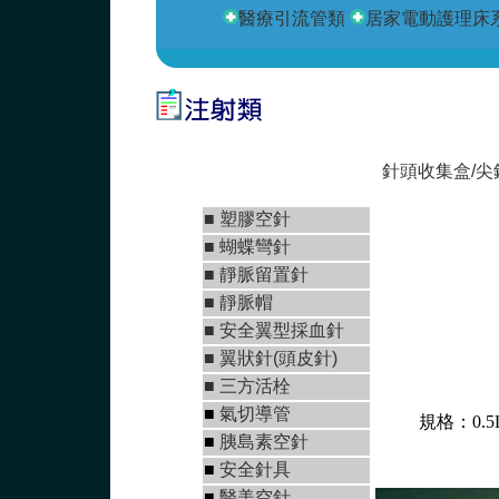
醫療引流管類
居家電動護理床
針頭收集盒/
■
塑膠空針
■
蝴蝶彎針
■
靜脈留置針
■
靜脈帽
■
安全翼型採血針
■
翼狀針(頭皮針)
■
三方活栓
■
氣切導管
規格：0.5
■
胰島素空針
■
安全針具
■
醫美空針