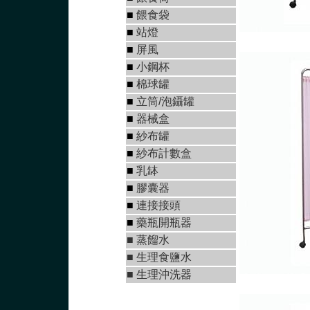
■
餵食袋
■
站燈
■
屏風
■
小鋼杯
■
棉球罐
■
立筒/泡鑷罐
■
器械盒
■
紗布罐
■
紗布計數盒
■
乳缽
■
膠囊器
■
連接接頭
■
藥瓶開瓶器
■
蒸餾水
■
生理食鹽水
■
生理沖洗器