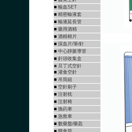
■
輸血SET
■
精密輸液套
■
輸液延長管
■
藥用酒精
■
酒精棉片
■
採血片/筆/針
■
中心靜脈導管
■
針頭收集盒
■
旦丁式空針
■
灌食空針
■
吊筒組
■
空針刷子
■
注射枕
■
注射椅
■
換葯車
■
急救車
■
數藥盤/藥匙
■
餵食筒