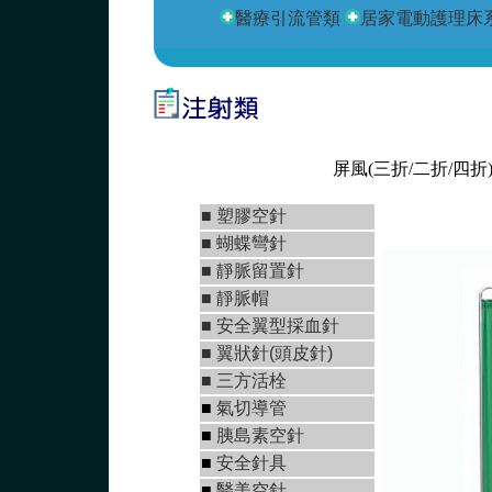
醫療引流管類
居家電動護理床
若對
屏風(三折/二折/四折
■
塑膠空針
■
蝴蝶彎針
■
靜脈留置針
■
靜脈帽
■
安全翼型採血針
■
翼狀針(頭皮針)
■
三方活栓
■
氣切導管
■
胰島素空針
■
安全針具
■
醫美空針