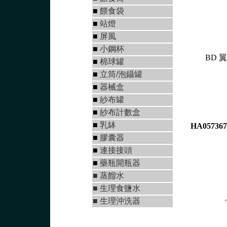
■
餵食袋
■
站燈
■
屏風
■
小鋼杯
BD 翼
■
棉球罐
■
立筒/泡鑷罐
■
器械盒
■
紗布罐
■
紗布計數盒
■
乳缽
HA05736
■
膠囊器
■
連接接頭
■
藥瓶開瓶器
■
蒸餾水
■
生理食鹽水
■
生理沖洗器