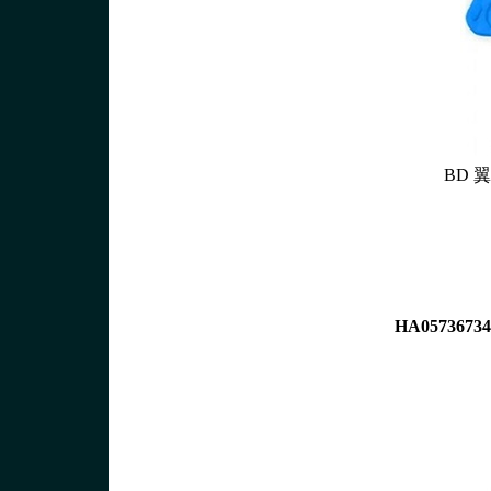
BD 翼
HA057367