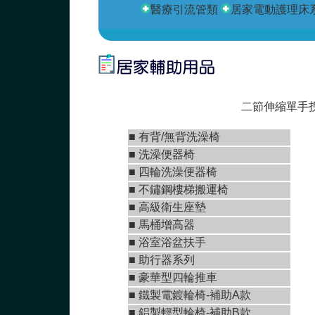
醫療引流管類
居家電動護理床
二節伸縮單手
■
有背/無背洗澡椅
■
洗澡便器椅
■
四輪洗澡便器椅
■
不鏽鋼樓梯搬運椅
■
高級衛生座墊
■
馬桶增高器
■
浴室浴盆扶手
■
助行器系列
■
豪華型四輪推車
■ 鐵製電鍍輪椅-補助A款
■ 鋁製輕型輪椅-補助B款