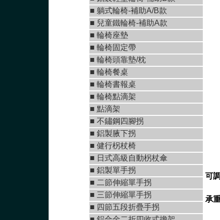
■
躺式輪椅-補助A/B款
■
兒童鐵輪椅-補助A款
■
輪椅座墊
■
輪椅固定帶
■
輪椅頭靠墊/枕
■
輪椅餐桌
■
輪椅書報桌
■
輪椅點滴架
■
點滴架
■ 不鏽鋼四腳拐
■
鋁製腋下拐
■
健行柺杖椅
■
日式高級自動柺杖傘
■
鋁製單手拐
可調
■
二節伸縮單手拐
■
三節伸縮單手拐
承重
■
四節五段折疊手拐
■
鋁合金二折四收式擔架