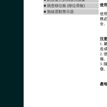
使用
■
病患移位板 (移位滑板)
■
無線震動警示器
使
務
全
注意
1.
造
2.
傷
3.
傷
產