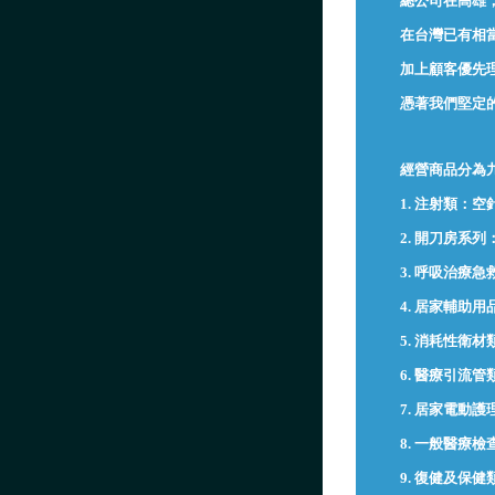
總公司在高雄，
在台灣已有相
加上顧客優先
憑著我們堅定
經營商品分為
1. 注射類：
2. 開刀房
3. 呼吸治
4. 居家輔助用
5. 消耗性
6. 醫療引流
7. 居家電動
8. 一般醫療
9. 復健及保