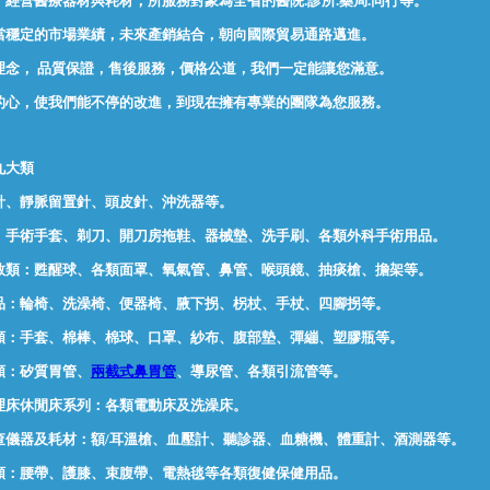
經營醫療器材與耗材，所服務對象為全省的醫院.診所.藥局.同行等。
當穩定的市場業績，未來產銷結合，朝向國際貿易通路邁進。
理念， 品質保證，售後服務，價格公道，我們一定能讓您滿意。
的心，使我們能不停的改進，到現在擁有專業的團隊為您服務。
九大類
空針、靜脈留置針、頭皮針
、
沖洗器等。
系列：手術手套、剃刀、開刀房拖鞋、器械墊、洗手刷、各類外科手術用品。
療急救類：甦醒球、各類面罩、氧氣管、鼻管、喉頭鏡、抽痰槍、擔架等。
品：
輪椅
、
洗澡椅
、便器椅、
腋下拐
、
柺杖
、
手杖
、四腳拐等。
衛材類：手套、棉棒、棉球、口罩、紗布、腹部墊、彈繃、塑膠瓶等。
管類：矽質胃管、
兩截式鼻胃管
、導尿管、各類引流管等。
護理床休閒床系列：各類電動床及洗澡床。
檢查儀器及耗材：額/耳溫槍、血壓計、聽診器、
血糖機
、體重計、酒測器等。
健類：腰帶、護膝、束腹帶、電熱毯等各類復健保健用品。